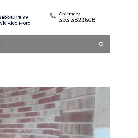
Chiamaci:
Babbaurra 99
393 3823608
 Via Aldo Moro
I