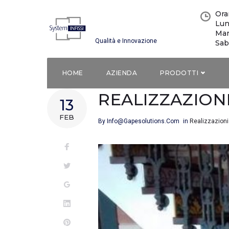
Skip
Orar
to
Lun
content
Mar
Qualità e Innovazione
Sab
HOME
AZIENDA
PRODOTTI
REALIZZAZIONI
13
FEB
By
Info@gapesolutions.com
in
Realizzazioni
Facebook
Twitter
Google+
LinkedIn
Pinterest